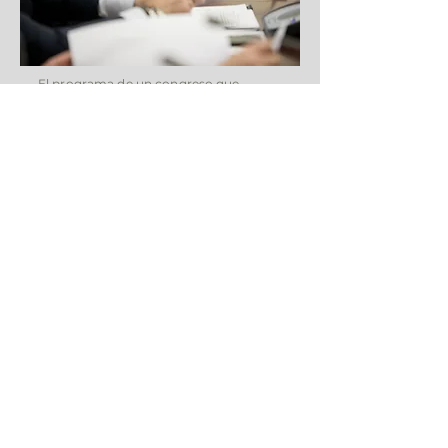
El programa de un congreso que
contenga ponencias de interés en el
sector defendidas por especialistas
relevantes será en gran medida parte
del éxito de la convocatoria.
Nos ocuparemos de:
Comunicación y atención al ponente
Archivo de ponencias para su
presentación
Asistencia de recepción,reservas y
traslados